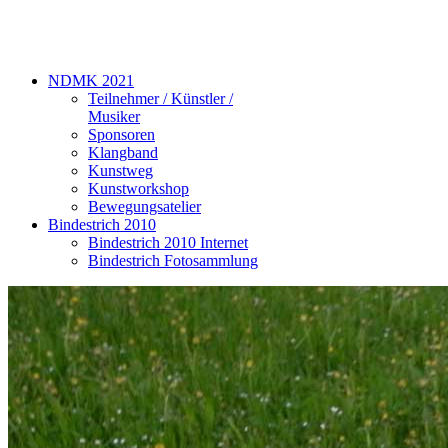
NDMK 2021
Teilnehmer / Künstler /
Musiker
Sponsoren
Klangband
Kunstweg
Kunstworkshop
Bewegungsatelier
Bindestrich 2010
Bindestrich 2010 Internet
Bindestrich Fotosammlung