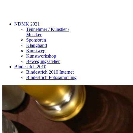
NDMK 2021
Teilnehmer / Künstler /
Musiker
Sponsoren
Klangband
Kunstweg
Kunstworkshop
Bewegungsatelier
Bindestrich 2010
Bindestrich 2010 Internet
Bindestrich Fotosammlung